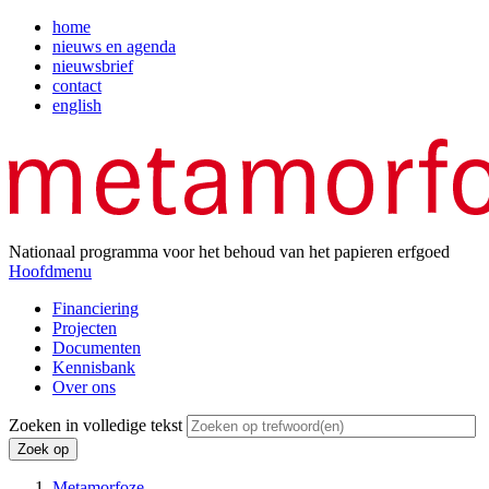
Overslaan
home
en
nieuws en agenda
Top
naar
nieuwsbrief
menu
de
contact
inhoud
english
gaan
Nationaal programma voor het behoud van het papieren erfgoed
Hoofdmenu
Financiering
Projecten
Hoofdnavigatie
Documenten
Kennisbank
Over ons
Zoeken in volledige tekst
Metamorfoze