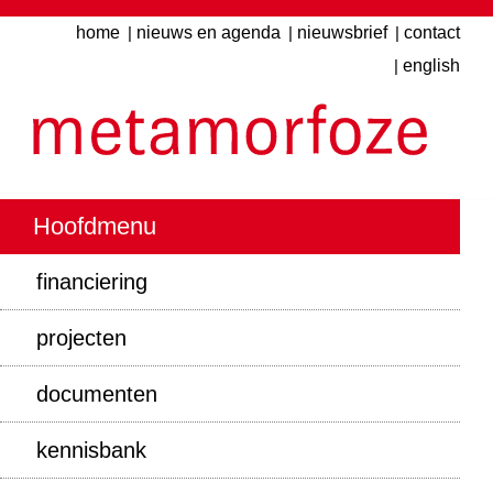
Overslaan
home
nieuws en agenda
nieuwsbrief
contact
Top
en
english
menu
naar
de
inhoud
gaan
Hoofdmenu
financiering
Hoofdnavigatie
projecten
documenten
kennisbank