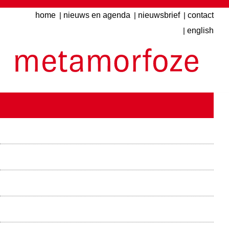
Overslaan
home
nieuws en agenda
nieuwsbrief
contact
Top
en
english
menu
naar
de
inhoud
gaan
Hoofdmenu
financiering
Hoofdnavigatie
projecten
documenten
kennisbank