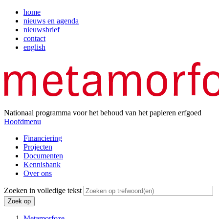
Overslaan
home
en
nieuws en agenda
Top
naar
nieuwsbrief
menu
de
contact
inhoud
english
gaan
Nationaal programma voor het behoud van het papieren erfgoed
Hoofdmenu
Financiering
Projecten
Hoofdnavigatie
Documenten
Kennisbank
Over ons
Zoeken in volledige tekst
Metamorfoze