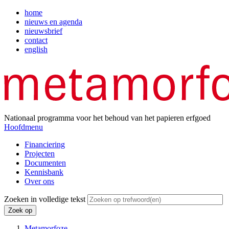
Overslaan
home
en
nieuws en agenda
Top
naar
nieuwsbrief
menu
de
contact
inhoud
english
gaan
Nationaal programma voor het behoud van het papieren erfgoed
Hoofdmenu
Financiering
Projecten
Hoofdnavigatie
Documenten
Kennisbank
Over ons
Zoeken in volledige tekst
Metamorfoze