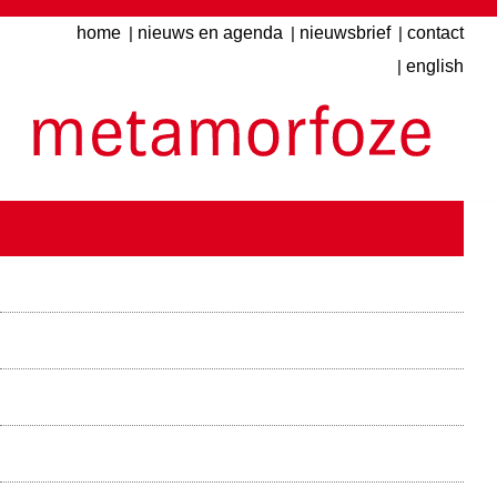
Overslaan
home
nieuws en agenda
nieuwsbrief
contact
Top
en
english
menu
naar
de
inhoud
gaan
Hoofdmenu
financiering
Hoofdnavigatie
projecten
documenten
kennisbank