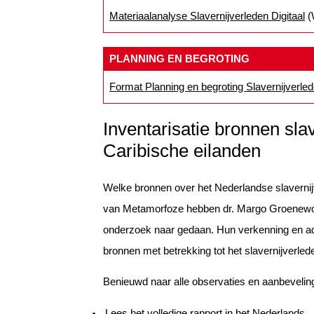
Materiaalanalyse Slavernijverleden Digitaal
(
PLANNING EN BEGROTING
Format Planning en begroting Slavernijverled
Inventarisatie bronnen sla
Caribische eilanden
Welke bronnen over het Nederlandse slavernijv
van Metamorfoze hebben dr. Margo Groenewoud
onderzoek naar gedaan. Hun verkenning en advi
bronnen met betrekking tot het slavernijverle
Benieuwd naar alle observaties en aanbeveli
Lees het volledige rapport in het Nederlands