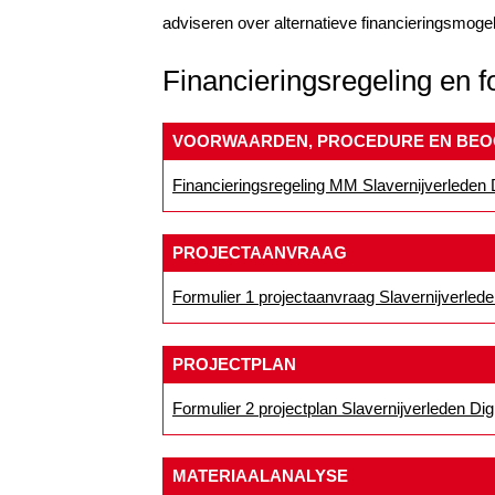
adviseren over alternatieve financieringsmogeli
Financieringsregeling en f
VOORWAARDEN, PROCEDURE EN BEO
Financieringsregeling MM Slavernijverleden D
PROJECTAANVRAAG
Formulier 1 projectaanvraag Slavernijverlede
PROJECTPLAN
Formulier 2 projectplan Slavernijverleden Digi
MATERIAALANALYSE