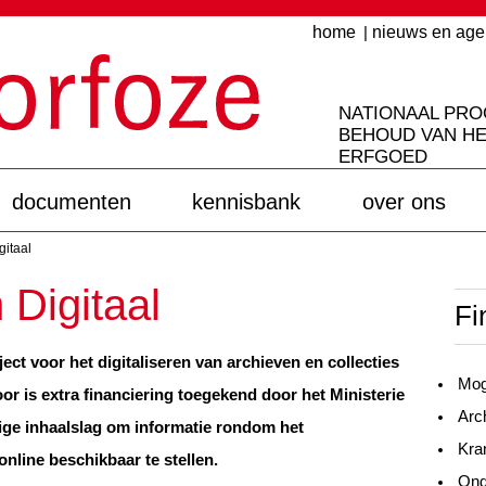
home
nieuws en ag
NATIONAAL PR
BEHOUD VAN HE
ERFGOED
documenten
kennisbank
over ons
gitaal
 Digitaal
Fi
raject voor het digitaliseren van archieven en collecties
Mog
oor is extra financiering toegekend door het Ministerie
Arc
lige inhaalslag om informatie rondom het
Kran
online beschikbaar te stellen.
Ond