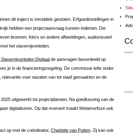
Slav
Pro
en dit traject is inmiddels gesloten. Erfgoedinstellingen in
Adv
nkrijk hebben een projectaanvraag kunnen indienen. Die
ven bronnen, foto’s en andere afbeeldingen, audiovisueel
Co
met het slavernijverleden.
Slavernijverleden Digitaal
de aanvragen beoordeeld op
ees je in de financieringsregeling. De commissie lette onder
e, relevantie voor nazaten van tot slaaf gemaakten en de
2025 uitgewerkt tot projectplannen. Na goedkeuring van de
 gaan digitaliseren. Op dat moment maakt Metamorfoze ook
act op met de coördinator,
Charlotte van Putten
. Zij kan ook