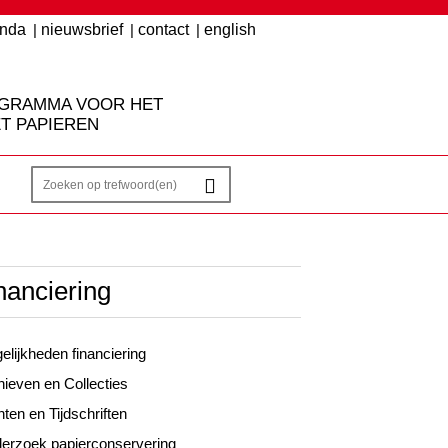
enda
nieuwsbrief
contact
english
OGRAMMA VOOR HET
T PAPIEREN
nanciering
elijkheden financiering
hieven en Collecties
ten en Tijdschriften
erzoek papierconservering