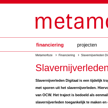
Overslaan
Top
en
naar
menu
de
inhoud
gaan
financiering
projecten
Hoofdnavigatie
Metamorfoze
Financiering
Slavernijverleden Di
Kruimelpad
Slavernijverleden
Slavernijverleden Digitaal is een tijdelijk t
met sporen uit het slavernijverleden. Hierv
van OCW. Het traject is bedoeld als eenma
slavernijverleden toegankelijk te maken en 