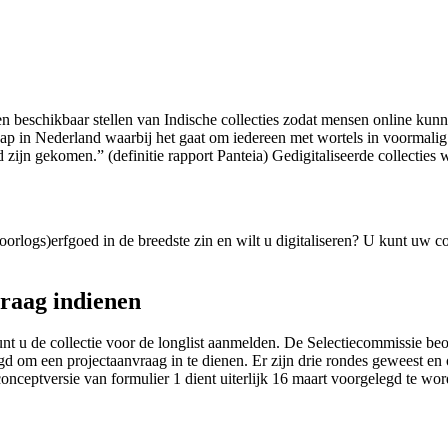
 en beschikbaar stellen van Indische collecties zodat mensen online ku
p in Nederland waarbij het gaat om iedereen met wortels in voormalig 
zijn gekomen.” (definitie rapport Panteia) Gedigitaliseerde collectie
(oorlogs)erfgoed in de breedste zin en wilt u digitaliseren? U kunt uw 
vraag indienen
u de collectie voor de longlist aanmelden. De Selectiecommissie beoor
igd om een projectaanvraag in te dienen. Er zijn drie rondes geweest en
onceptversie van formulier 1 dient uiterlijk 16 maart voorgelegd te wor