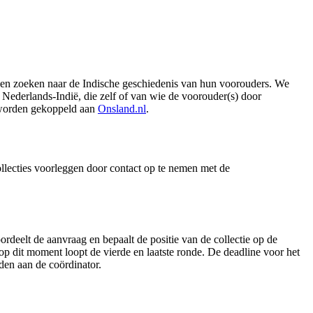
nnen zoeken naar de Indische geschiedenis van hun voorouders. We
Nederlands-Indië, die zelf of van wie de voorouder(s) door
s worden gekoppeld aan
Onsland.nl
.
collecties voorleggen door contact op te nemen met de
deelt de aanvraag en bepaalt de positie van de collectie op de
 op dit moment loopt de vierde en laatste ronde. De deadline voor het
den aan de coördinator.