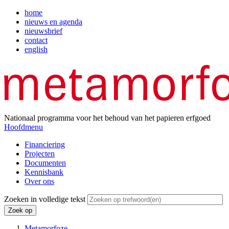
Overslaan
home
en
nieuws en agenda
Top
naar
nieuwsbrief
menu
de
contact
inhoud
english
gaan
Nationaal programma voor het behoud van het papieren erfgoed
Hoofdmenu
Financiering
Projecten
Hoofdnavigatie
Documenten
Kennisbank
Over ons
Zoeken in volledige tekst
Metamorfoze